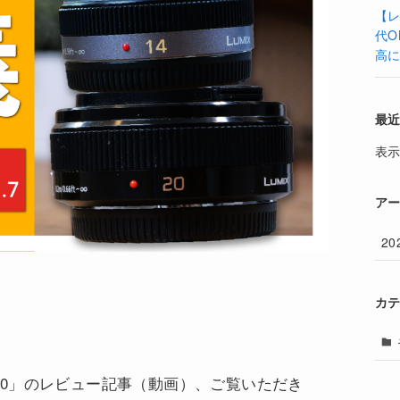
【レ
代O
高
最
表
ア
20
カ
10」のレビュー記事（動画）、ご覧いただき