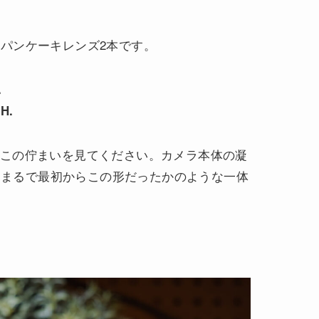
番パンケーキレンズ2本です。
.
PH.
時のこの佇まいを見てください。カメラ本体の凝
、まるで最初からこの形だったかのような一体